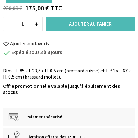
175,00 €
TTC
220,00 €
AJOUTER AU PANIER
Ajouter aux favoris
Expédié sous 3 à 8 jours

Dim. : L. 85 x l. 23,5 x H. 0,5 cm (brassard cuisse) et L. 61 x l. 67 x
H. 0,5 cm (brassard mollet).
Offre promotionnelle valable jusqu'à épuisement des
stocks !
Paiement sécurisé
Livraison offerte dès 150€ TTC