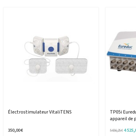
Électrostimulateur VitaliTENS
TP05i Euredu
appareil de 
350,00 €
4 525,
5 656,25 €