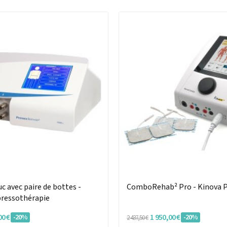
c avec paire de bottes -
ComboRehab² Pro - Kinova 
pressothérapie
00 €
1 950,00 €
-20%
-20%
2 437,50 €