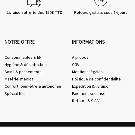
Livraison offerte dès 150€ TTC
Retours gratuits sous 14 jours
NOTRE OFFRE
INFORMATIONS
Consommables & EPI
A propos
Hygiène & désinfection
CGV
Soins & pansements
Mentions légales
Matériel médical
Politique de confidentialité
Confort, bien-être & autonomie
Expédition & livraison
Spécialités
Paiement sécurisé
Retours & S.A.V
© CONSOMED 2026 - Tous droits réservés