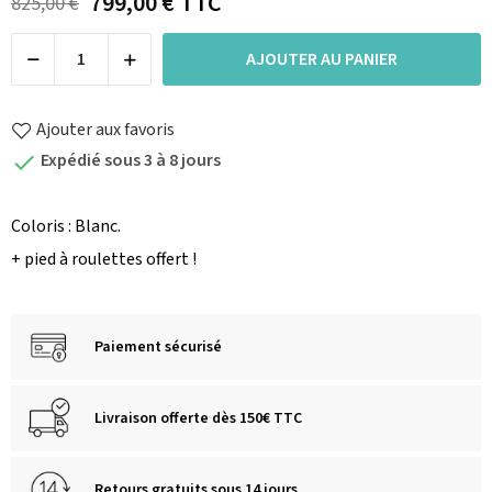
799,00 €
TTC
825,00 €
AJOUTER AU PANIER
Ajouter aux favoris
Expédié sous 3 à 8 jours

Coloris : Blanc.
+ pied à roulettes offert !
Paiement sécurisé
Livraison offerte dès 150€ TTC
Retours gratuits sous 14 jours