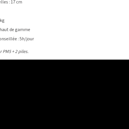
les : 17 cm
 kg
 haut de gamme
onseillée : 5h/jour
r PM5 + 2 piles.