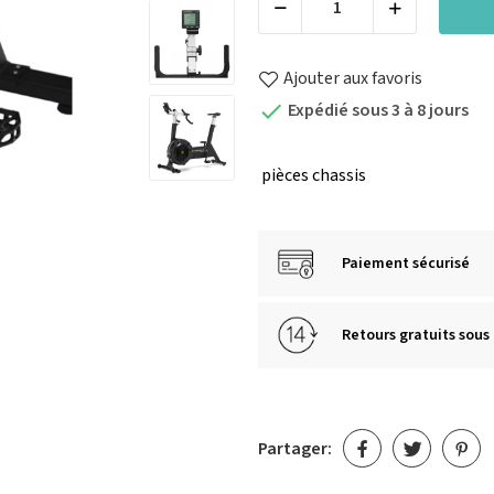
Ajouter aux favoris
Expédié sous 3 à 8 jours

pièces
chassis
Paiement sécurisé
Retours gratuits sous 
Partager: