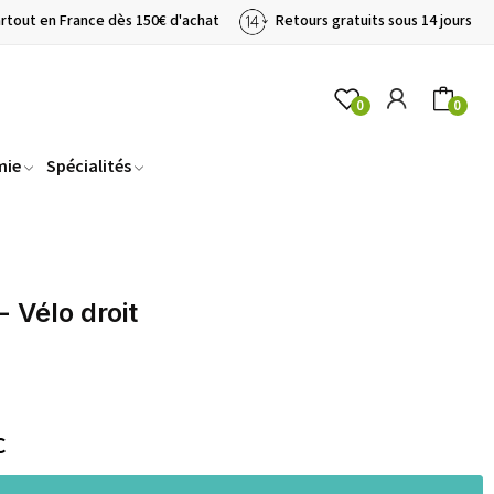
artout en France dès 150€ d'achat
Retours gratuits sous 14 jours
0
0
mie
Spécialités
 Vélo droit
C