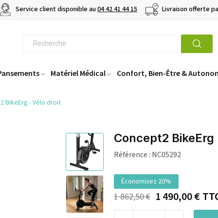
Service client disponible au
04 42 41 44 15
Livraison offerte p
 Pansements
Matériel Médical
Confort, Bien-Être & Autono
 BikeErg - Vélo droit
Concept2 BikeErg -
Référence :
NC05292
Économisez 20%
1 490,00 €
TT
1 862,50 €