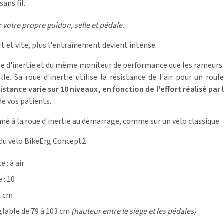
ans fil.
er votre propre guidon, selle et pédale.
t et vite, plus l'entraînement devient intense.
 d'inertie et du même moniteur de performance que les rameurs et
elle. Sa roue d'inertie utilise la résistance de l'air pour un r
istance varie sur 10 niveaux, en fonction de l'effort réalisé par l
de vos patients.
nné à la roue d'inertie au démarrage, comme sur un vélo classique.
 du vélo BikeErg Concept2
 : à air
 : 10
1 cm
églable de 79 à 103 cm
(hauteur entre le siège et les pédales)