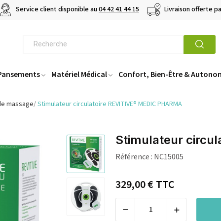
Service client disponible au
04 42 41 44 15
Livraison offerte p
 Pansements
Matériel Médical
Confort, Bien-Être & Autono
 de massage
Stimulateur circulatoire REVITIVE® MEDIC PHARMA
Stimulateur circ
Référence :
NC15005
329,00 €
TTC