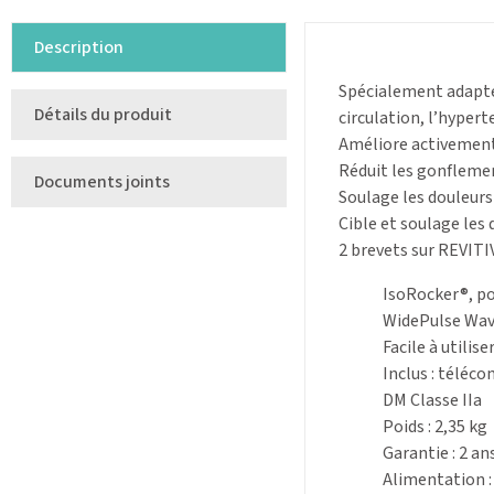
Description
Spécialement adapté 
Détails du produit
circulation, l’hyper
Améliore activement 
Réduit les gonflemen
Documents joints
Soulage les douleurs
Cible et soulage les
2 brevets sur REVITIV
IsoRocker®, pou
WidePulse Wave
Facile à utiliser
Inclus : téléc
DM Classe IIa
Poids : 2,35 kg
Garantie : 2 an
Alimentation : 