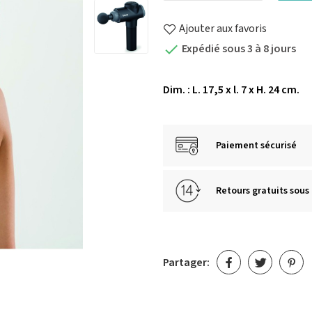
Ajouter aux favoris
Expédié sous 3 à 8 jours

Dim. : L. 17,5 x l. 7 x H. 24 cm.
Paiement sécurisé
Retours gratuits sous 
Partager: