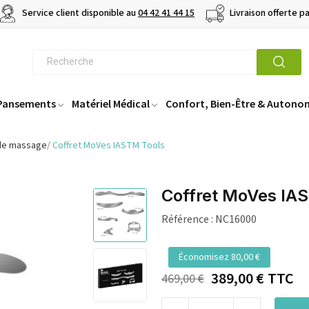
Service client disponible au
04 42 41 44 15
Livraison offerte p
 Pansements
Matériel Médical
Confort, Bien-Être & Autono
 de massage
Coffret MoVes IASTM Tools
Coffret MoVes IA
Référence :
NC16000
Économisez 80,00 €
389,00 €
TTC
469,00 €