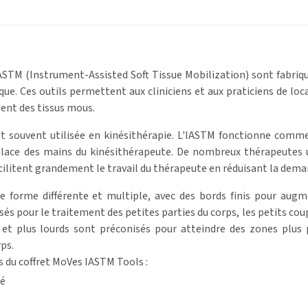
ASTM (Instrument-Assisted Soft Tissue Mobilization) sont fabriqu
e. Ces outils permettent aux cliniciens et aux praticiens de loca
nt des tissus mous.
st souvent utilisée en kinésithérapie. L'IASTM fonctionne comm
 place des mains du kinésithérapeute. De nombreux thérapeutes u
facilitent grandement le travail du thérapeute en réduisant la dem
e forme différente et multiple, avec des bords finis pour augme
és pour le traitement des petites parties du corps, les petits coups
s et plus lourds sont préconisés pour atteindre des zones plus
ps.
s du coffret MoVes IASTM Tools :
sé