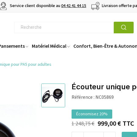
Service client disponible au
04 42 41 44 15
Livraison offerte p
 Pansements
Matériel Médical
Confort, Bien-Être & Autono
nique pour PA5 pour adultes
Écouteur unique p
Référence :
NC05869
Économisez 20%
999,00 €
TTC
1 248,75 €