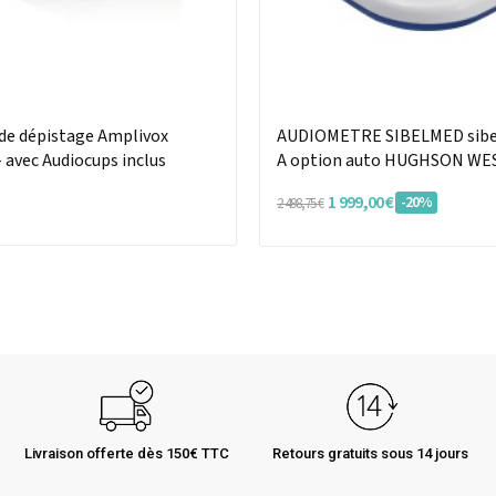
de dépistage Amplivox
AUDIOMETRE SIBELMED sibe
 avec Audiocups inclus
A option auto HUGHSON W
1 999,00 €
-20%
2 498,75 €
Livraison offerte dès 150€ TTC
Retours gratuits sous 14 jours