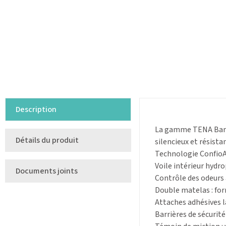
Description
La gamme TENA Bariat
Détails du produit
silencieux et résista
Technologie ConfioAi
Voile intérieur hydro
Documents joints
Contrôle des odeurs a
Double matelas : form
Attaches adhésives la
Barrières de sécurit