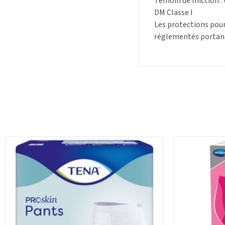
Témoin de miction : v
DM Classe I
Les protections pour
réglementés portant 