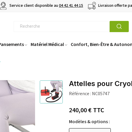
Service client disponible au
04 42 41 44 15
Livraison offerte p
 Pansements
Matériel Médical
Confort, Bien-Être & Autono
v
Attelles pour Cry
Référence :
NC05747
240,00 €
TTC
Modèles & options :