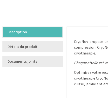
Description
CryoNov propose une
Détails du produit
compression CryoNov
cryothérapie.
Documents joints
Chaque attelle est v
Optimisez votre récu
cryothérapie CryoNov,
cuisse, jambe entièr