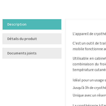
Description
L'appareil de cryoth
Détails du produit
C'est un outil de t
mobile fonctionne au
Documents joints
Utilisable en cabin
combinaison du froi
température cutané
Idéal pour un usage 
Jusqu’à 3h de cryot
Unique avec un réserv
La cryothérapie à Eau