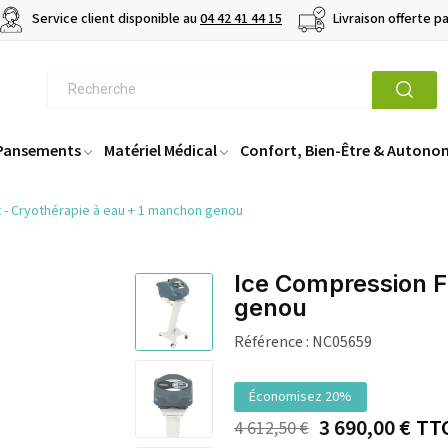
Service client disponible au
04 42 41 44 15
Livraison offerte p
 Pansements
Matériel Médical
Confort, Bien-Être & Autono
t - Cryothérapie à eau + 1 manchon genou
Ice Compression F
genou
Référence :
NC05659
Économisez 20%
3 690,00 €
TT
4 612,50 €