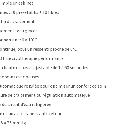
simple en cabinet
mes :
10 pré-établis + 10 libres
 fin de traitement
sement : e
au glacée
onnement :
0 à 10°C
continue, pour un ressenti proche de 0°C
3 h
de cryothérapie performante
 haute et basse ajustable de 1 à 60 secondes
 de soins avec pauses
 automatique régulée pour optimiser un confort de soin
ture de traitement ou régulation automatique
 du circuit d’eau réfrigérée
e d’eau avec clapets anti-retour
e 5 à 75 mmHg