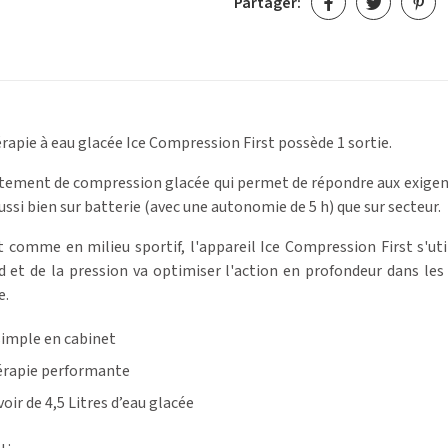
Partager:
érapie à eau glacée Ice Compression First possède 1 sortie.
raitement de compression glacée qui permet de répondre aux exige
ssi bien sur batterie (avec une autonomie de 5 h) que sur secteur.
et comme en milieu sportif, l'appareil Ice Compression First s'u
d et de la pression va optimiser l'action en profondeur dans le
e.
simple en cabinet
hérapie performante
oir de 4,5 Litres d’eau glacée
 :