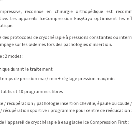
ompressive, reconnue en chirurgie orthopédique est recom
tive. Les appareils IceCompression EasyCryo optimisent les ef
atique.
 des protocoles de cryothérapie à pressions constantes ou intermi
mpage sur les œdèmes lors des pathologies d’insertion.
 : 2 modes :
unique durant le traitement
 temps de pression max/ min + réglage pression max/min
ablis et 10 programmes libres
le / récupération / pathologie insertion cheville, épaule ou coud
 récupération sportive / programme pour centre de rééducation : 
de l'appareil de cryothérapie à eau glacée Ice Compression First :