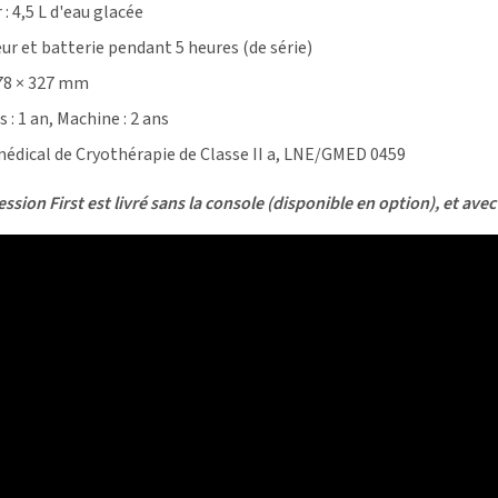
 :
4,5 L d'eau glacée
ur et batterie pendant 5 heures (de série)
478 × 327 mm
 : 1 an, Machine : 2 ans
médical de Cryothérapie de Classe II a, LNE/GMED 0459
ssion First est livré sans la console (disponible en option), et a