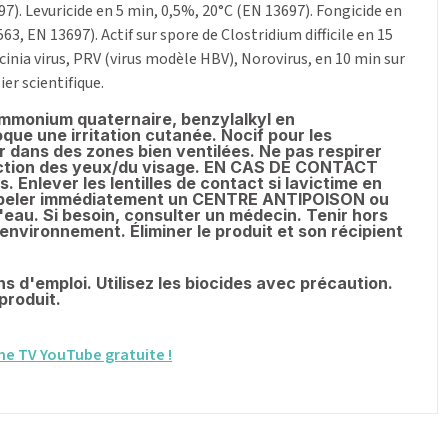
97). Levuricide en 5 min, 0,5%, 20°C (EN 13697). Fongicide en
, EN 13697). Actif sur spore de Clostridium difficile en 15
cinia virus, PRV (virus modèle HBV), Norovirus, en 10 min sur
er scientifique.
mmonium quaternaire, benzylalkyl en
que une irritation cutanée. Nocif pour les
r dans des zones bien ventilées. Ne pas respirer
tection des yeux/du visage. EN CAS DE CONTACT
Enlever les lentilles de contact si lavictime en
. Appeler immédiatement un CENTRE ANTIPOISON ou
u. Si besoin, consulter un médecin. Tenir hors
'environnement. Éliminer le produit et son récipient
s d'emploi. Utilisez les biocides avec précaution.
produit.
ne TV YouTube gratuite !