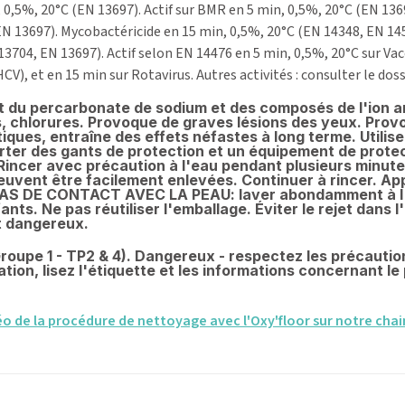
 0,5%, 20°C (EN 13697). Actif sur BMR en 5 min, 0,5%, 20°C (EN 136
N 13697). Mycobactéricide en 15 min, 0,5%, 20°C (EN 14348, EN 14563
13704, EN 13697). Actif selon EN 14476 en 5 min, 0,5%, 20°C sur Vac
V), et en 15 min sur Rotavirus. Autres activités : consulter le dossi
 du percarbonate de sodium et des composés de l'ion a
, chlorures. Provoque de graves lésions des yeux. Provo
ques, entraîne des effets néfastes à long terme. Utilise
orter des gants de protection et un équipement de pro
ncer avec précaution à l'eau pendant plusieurs minutes. 
s peuvent être facilement enlevées. Continuer à rincer
AS DE CONTACT AVEC LA PEAU: laver abondamment à l'ea
nts. Ne pas réutiliser l'emballage. Éviter le rejet dans l
 dangereux.
Groupe 1 - TP2 & 4). Dangereux - respectez les précaution
ation, lisez l'étiquette et les informations concernant le 
 de la procédure de nettoyage avec l'Oxy'floor sur notre chai