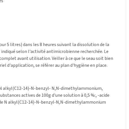
es
ur 5 litres) dans les 8 heures suivant la dissolution de la
 indiqué selon l'activité antimicrobienne recherchée. Le
complet avant utilisation. Veiller à ce que le seau soit bien
iel d'application, se référer au plan d'hygiène en place.
de N alkyl(C12-14)-N-benzyl- N,N-dimethylammonium,
bstances actives de 100g d'une solution à 0,5 %:, -acide
ure de N alkyl(C12-14)-N-benzyl-N,N-dimethylammonium