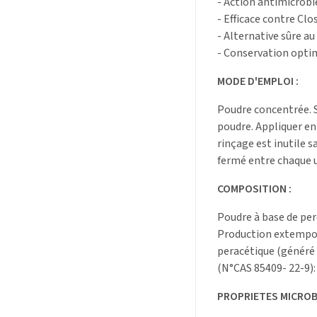
- Action antimicrobie
- Efficace contre Clo
- Alternative sûre au
- Conservation optim
MODE D'EMPLOI :
Poudre concentrée. S'
poudre. Appliquer en
rinçage est inutile s
fermé entre chaque ut
COMPOSITION :
Poudre à base de pe
Production extempora
peracétique (généré
(N°CAS 85409- 22-9):
PROPRIETES MICROB