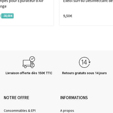
ampes pour Épurateur d'Air
Exeol surf 60 Désinfectant de
ange
€
9,50 €
-30,00 €
Livraison offerte dès 150€ TTC
Retours gratuits sous 14 jours
NOTRE OFFRE
INFORMATIONS
Consommables & EPI
A propos