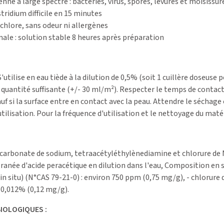
nne à large spectre : bactéries, virus, spores, levures et moisissur
stridium difficile en 15 minutes
 chlore, sans odeur ni allergènes
ale : solution stable 8 heures après préparation
utilise en eau tiède à la dilution de 0,5% (soit 1 cuillère doseuse po
 quantité suffisante (+/- 30 ml/m²). Respecter le temps de contact
auf si la surface entre en contact avec la peau. Attendre le séchage 
ilisation. Pour la fréquence d'utilisation et le nettoyage du matér
rcarbonate de sodium, tetraacétyléthylènediamine et chlorure 
née d'acide peracétique en dilution dans l'eau, Composition en su
 in situ) (N°CAS 79-21-0) : environ 750 ppm (0,75 mg/g), - chlor
 0,012% (0,12 mg/g).
IOLOGIQUES :