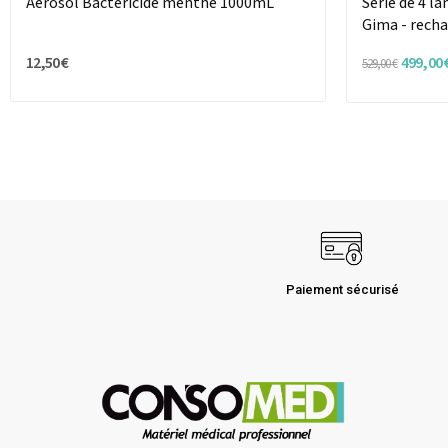
Aérosol Bactéricide menthe 1000mL
Série de 4 l
Gima - rech
12,50 €
499,00 
529,00 €
Paiement sécurisé