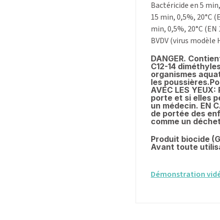
Bactéricide en 5 min,
15 min, 0,5%, 20°C (E
min, 0,5%, 20°C (EN 
BVDV (virus modèle HC
DANGER. Contient
C12-14 diméthyles
organismes aquati
les poussières.P
AVEC LES YEUX: Ri
porte et si elle
un médecin. EN C
de portée des enfa
comme un déchet
Produit biocide (
Avant toute utilis
Démonstration vidéo