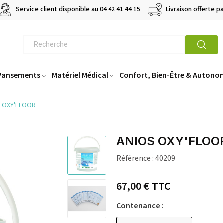
Service client disponible au
04 42 41 44 15
Livraison offerte p
 Pansements
Matériel Médical
Confort, Bien-Être & Autono
 OXY'FLOOR
ANIOS OXY'FLOO
Référence :
40209
67,00 €
TTC
Contenance :