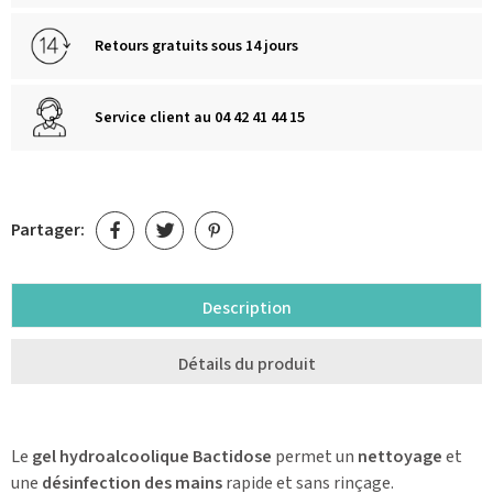
Retours gratuits sous 14 jours
Service client au 04 42 41 44 15
Partager:
Description
Détails du produit
Le
gel hydroalcoolique Bactidose
permet un
nettoyage
et
une
désinfection des mains
rapide et sans rinçage.