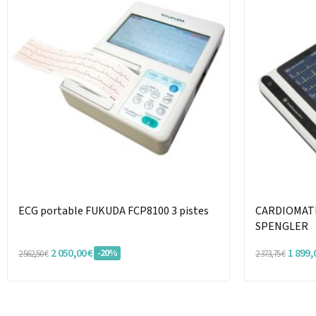
ECG portable FUKUDA FCP8100 3 pistes
CARDIOMATE 
SPENGLER
2 050,00 €
1 899,
-20%
2 562,50 €
2 373,75 €