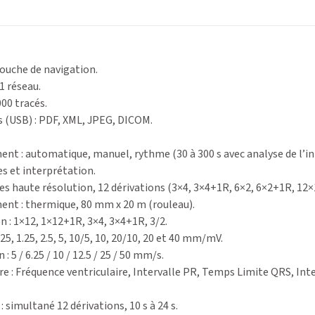
touche de navigation.
1 réseau.
00 tracés.
 (USB) : PDF, XML, JPEG, DICOM.
nt : automatique, manuel, rythme (30 à 300 s avec analyse de l’in
s et interprétation.
es haute résolution, 12 dérivations (3×4, 3×4+1R, 6×2, 6×2+1R, 12×
ent : thermique, 80 mm x 20 m (rouleau).
 : 1×12, 1×12+1R, 3×4, 3×4+1R, 3/2.
625, 1.25, 2.5, 5, 10/5, 10, 20/10, 20 et 40 mm/mV.
: 5 / 6.25 / 10 / 12.5 / 25 / 50 mm/s.
 : Fréquence ventriculaire, Intervalle PR, Temps Limite QRS, In
: simultané 12 dérivations, 10 s à 24 s.