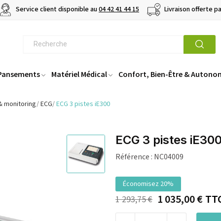
Service client disponible au
04 42 41 44 15
Livraison offerte p
 Pansements
Matériel Médical
Confort, Bien-Être & Autono
& monitoring
ECG
ECG 3 pistes iE300
ECG 3 pistes iE30
Référence :
NC04009
Économisez 20%
1 035,00 €
TT
1 293,75 €