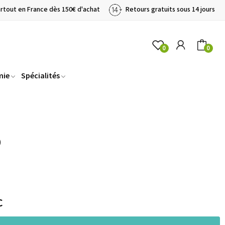
artout en France dès 150€ d'achat
Retours gratuits sous 14 jours
0
0
mie
Spécialités
0
C