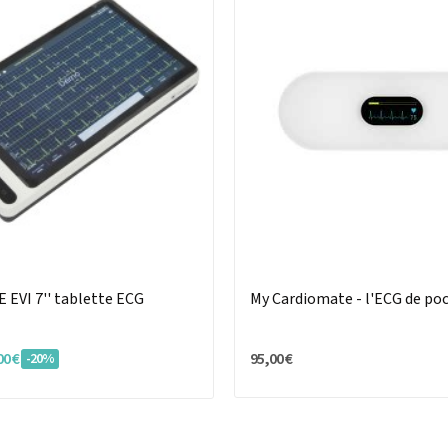
EVI 7'' tablette ECG
My Cardiomate - l'ECG de po
00 €
95,00 €
-20%