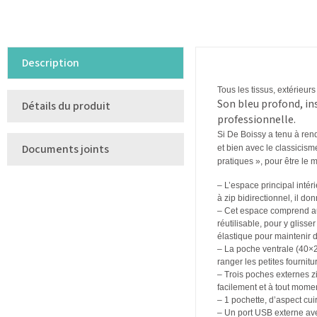
Description
Tous les tissus, extérieur
Son
bleu profond
, i
Détails du produit
professionnelle.
Si De Boissy a tenu à ren
Documents joints
et bien avec le classicism
pratiques », pour être le m
– L’espace principal inté
à zip bidirectionnel, il d
– Cet espace comprend aus
réutilisable, pour y gliss
élastique pour maintenir 
– La poche ventrale (40×2
ranger les petites fournit
– Trois poches externes zi
facilement et à tout mome
– 1 pochette, d’aspect cu
– Un port USB externe av