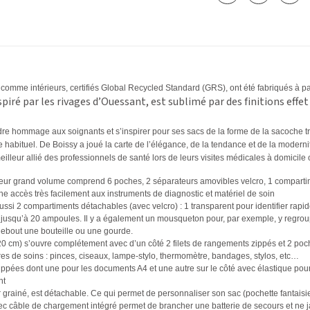
s comme intérieurs, certifiés Global Recycled Standard (GRS), ont été fabriqués à par
nspiré par les rivages d’Ouessant, est sublimé par des finitions e
ffet
dre hommage aux soignants et s’inspirer pour ses sacs de la forme de la sacoche tr
e habituel. De Boissy a joué la carte de l’élégance, de la tendance et de la modernité
eilleur allié des professionnels de santé lors de leurs visites médicales à domicile o
rieur grand volume comprend 6 poches, 2 séparateurs amovibles velcro, 1 compartim
onne accès très facilement aux instruments de diagnostic et matériel de soin
si 2 compartiments détachables (avec velcro) : 1 transparent pour identifier rapide
er jusqu’à 20 ampoules. Il y a également un mousqueton pour, par exemple, y regroup
debout une bouteille ou une gourde.
0 cm) s’ouvre complétement avec d’un côté 2 filets de rangements zippés et 2 poche
ures de soins : pinces, ciseaux, lampe-stylo, thermomètre, bandages, stylos, etc…
ppées dont une pour les documents A4 et une autre sur le côté avec élastique pour 
nt
ir grainé, est détachable. Ce qui permet de personnaliser son sac (pochette fanta
ec câble de chargement intégré permet de brancher une batterie de secours et ne 