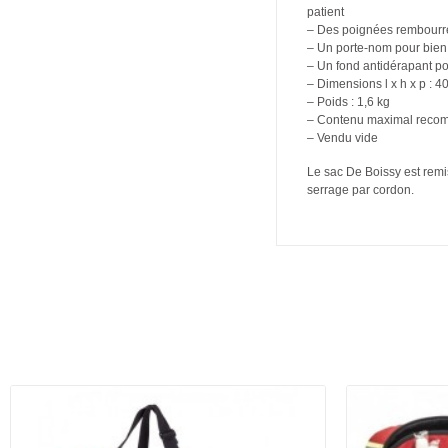
patient
– Des poignées rembourré
– Un porte-nom pour bien i
– Un fond antidérapant pou
– Dimensions l x h x p : 4
– Poids : 1,6 kg
– Contenu maximal recomma
– Vendu vide
Le sac De Boissy est remis
serrage par cordon.