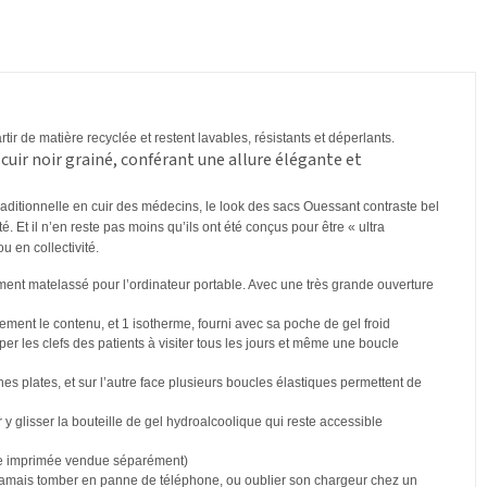
tir de matière recyclée et restent lavables, résistants et déperlants.
cuir noir
grain
é, conférant une allure élégante et
aditionnelle en cuir des médecins, le look des sacs Ouessant contraste bel
. Et il n’en reste pas moins qu’ils ont été conçus pour être « ultra
u en collectivité.
ent matelassé pour l’ordinateur portable. Avec une très grande ouverture
ment le contenu, et 1 isotherme, fourni avec sa poche de gel froid
er les clefs des patients à visiter tous les jours et même une boucle
s plates, et sur l’autre face plusieurs boucles élastiques permettent de
y glisser la bouteille de gel hydroalcoolique qui reste accessible
isie imprimée vendue séparément)
jamais tomber en panne de téléphone, ou oublier son chargeur chez un