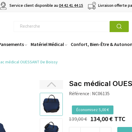
Service client disponible au
04 42 41 44 15
Livraison offerte p
 Pansements
Matériel Médical
Confort, Bien-Être & Autono
ac médical OUESSANT De Boissy
Sac médical OUES
Référence :
NC06135
Économisez 5,00 €
134,00 €
TTC
139,00 €