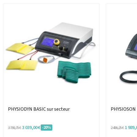
PHYSIODYN BASIC sur secteur
PHYSIOSON B
3 039,00 €
1 989,
-20%
3 798,75 €
2 486,25 €