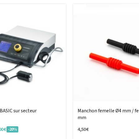
ASIC sur secteur
Manchon femelle Ø4 mm / f
mm
00 €
4,50 €
-20%