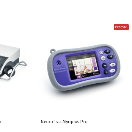
Promo !
r
NeuroTrac Myoplus Pro