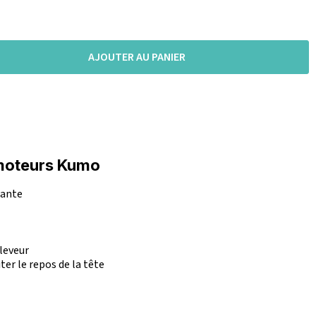
AJOUTER AU PANIER
 moteurs Kumo
mante
eleveur
iter le repos de la tête