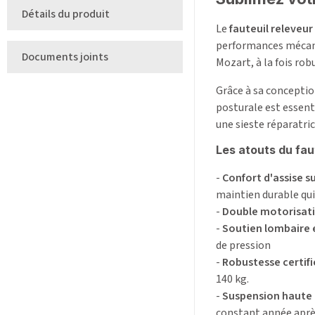
Détails du produit
Le
fauteuil releveu
performances mécaniq
Documents joints
Mozart, à la fois rob
Grâce à sa conceptio
posturale est essenti
une sieste réparatric
Les atouts du fau
-
Confort d'assise su
maintien durable qui 
-
Double motorisati
-
Soutien lombaire e
de pression
-
Robustesse certifi
140 kg.
-
Suspension haute 
constant année aprè