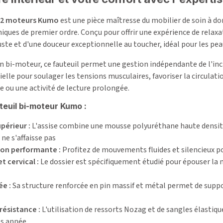
r 2 moteurs Kumo
est une pièce maîtresse du mobilier de soin à d
ues de premier ordre. Conçu pour offrir une expérience de relaxat
uste et d'une douceur exceptionnelle au toucher, idéal pour les pea
n bi-moteur, ce fauteuil permet une gestion indépendante de l'incl
elle pour soulager les tensions musculaires, favoriser la circulatio
e ou une activité de lecture prolongée.
teuil bi-moteur Kumo :
périeur :
L'assise combine une mousse polyuréthane haute densité
ne s'affaisse pas
on performante :
Profitez de mouvements fluides et silencieux po
t cervical :
Le dossier est spécifiquement étudié pour épouser la 
ée :
Sa structure renforcée en pin massif et métal permet de suppor
résistance :
L'utilisation de ressorts Nozag et de sangles élasti
s année.