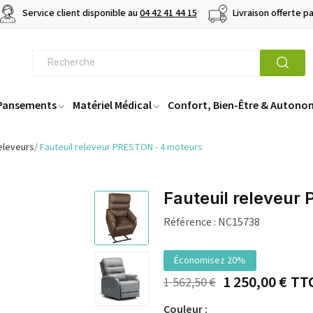
Service client disponible au
04 42 41 44 15
Livraison offerte p
 Pansements
Matériel Médical
Confort, Bien-Être & Autono
releveurs
Fauteuil releveur PRESTON - 4 moteurs
Fauteuil releveur
Référence :
NC15738
Économisez 20%
1 250,00 €
TT
1 562,50 €
Couleur :