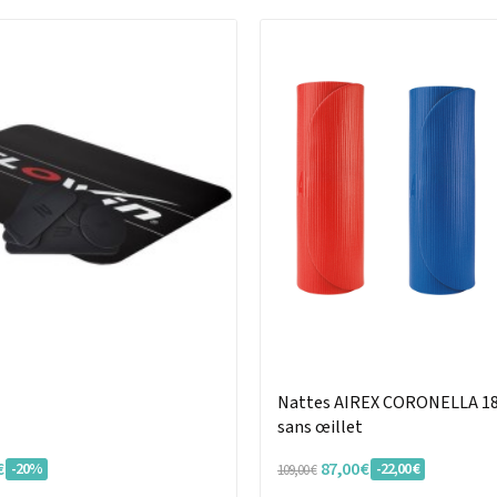
Nattes AIREX CORONELLA 18
sans œillet
€
87,00 €
-20%
-22,00 €
109,00 €