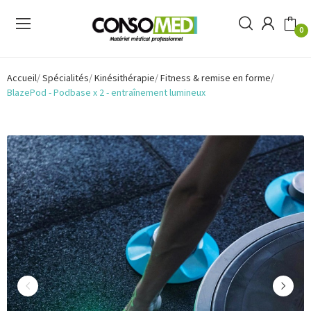
0
Accueil
Spécialités
Kinésithérapie
Fitness & remise en forme
BlazePod - Podbase x 2 - entraînement lumineux