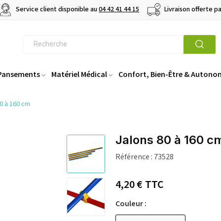
Service client disponible au
04 42 41 44 15
Livraison offerte p
 Pansements
Matériel Médical
Confort, Bien-Être & Autono
0 à 160 cm
Jalons 80 à 160 c
Référence :
73528
4,20 €
TTC
Couleur :