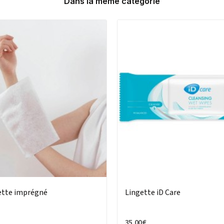
Dans la même catégorie
lette imprégné
Lingette iD Care
35,00 €