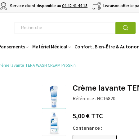
Service client disponible au
04 42 41 44 15
Livraison offerte p
 Pansements
Matériel Médical
Confort, Bien-Être & Autono
rème lavante TENA WASH CREAM ProSkin
Crème lavante T
Référence :
NC16820
5,00 €
TTC
Contenance :