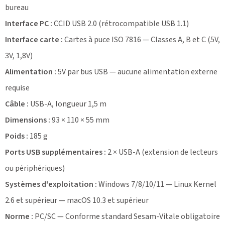
bureau
Interface PC :
CCID USB 2.0 (rétrocompatible USB 1.1)
Interface carte :
Cartes à puce ISO 7816 — Classes A, B et C (5V,
3V, 1,8V)
Alimentation :
5V par bus USB — aucune alimentation externe
requise
Câble :
USB-A, longueur 1,5 m
Dimensions :
93 × 110 × 55 mm
Poids :
185 g
Ports USB supplémentaires :
2 × USB-A (extension de lecteurs
ou périphériques)
Systèmes d'exploitation :
Windows 7/8/10/11 — Linux Kernel
2.6 et supérieur — macOS 10.3 et supérieur
Norme :
PC/SC — Conforme standard Sesam-Vitale obligatoire