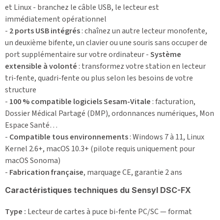
et Linux - branchez le câble USB, le lecteur est
immédiatement opérationnel
-
2 ports USB intégrés
: chaînez un autre lecteur monofente,
un deuxième bifente, un clavier ou une souris sans occuper de
port supplémentaire sur votre ordinateur -
Système
extensible à volonté
: transformez votre station en lecteur
tri-fente, quadri-fente ou plus selon les besoins de votre
structure
-
100 % compatible logiciels Sesam-Vitale
: facturation,
Dossier Médical Partagé (DMP), ordonnances numériques, Mon
Espace Santé…
-
Compatible tous environnements
: Windows 7 à 11, Linux
Kernel 2.6+, macOS 10.3+ (pilote requis uniquement pour
macOS Sonoma)
-
Fabrication française
, marquage CE, garantie 2 ans
Caractéristiques techniques du Sensyl DSC-FX
Type :
Lecteur de cartes à puce bi-fente PC/SC — format