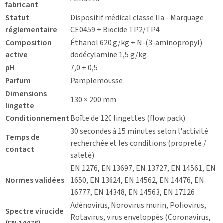
fabricant
Statut
Dispositif médical classe IIa - Marquage
réglementaire
CE0459 + Biocide TP2/TP4
Composition
Éthanol 620 g/kg + N-(3-aminopropyl)
active
dodécylamine 1,5 g/kg
pH
7,0 ± 0,5
Parfum
Pamplemousse
Dimensions
130 × 200 mm
lingette
Conditionnement
Boîte de 120 lingettes (flow pack)
30 secondes à 15 minutes selon l'activité
Temps de
recherchée et les conditions (propreté /
contact
saleté)
EN 1276, EN 13697, EN 13727, EN 14561, EN
Normes validées
1650, EN 13624, EN 14562, EN 14476, EN
16777, EN 14348, EN 14563, EN 17126
Adénovirus, Norovirus murin, Poliovirus,
Spectre virucide
Rotavirus, virus enveloppés (Coronavirus,
(EN 14476)