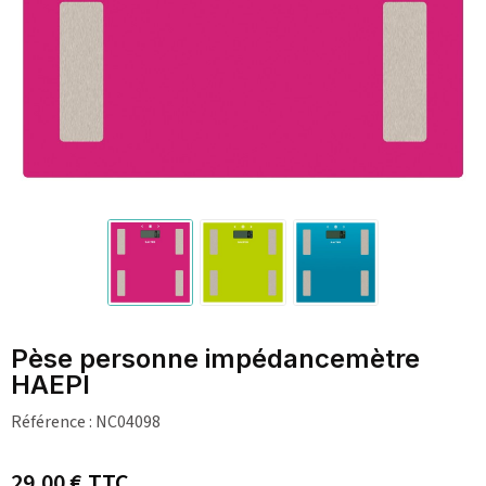
Pèse personne impédancemètre
HAEPI
Référence :
NC04098
29,00 €
TTC