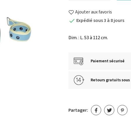
Ajouter aux favoris
Expédié sous 3 à 8 jours

Dim. : L. 53 à 112 cm.
Paiement sécurisé
Retours gratuits sous 
Partager: