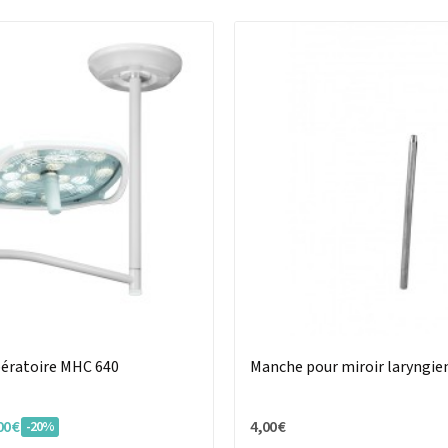
pératoire MHC 640
Manche pour miroir laryngie
00 €
4,00 €
-20%