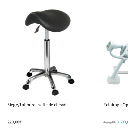
Siège/tabouret selle de cheval
Eclairage O
229,00 €
3 690,
4 612,50 €