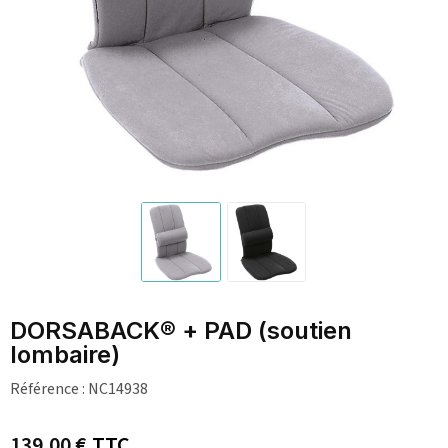
DORSABACK® + PAD (soutien
lombaire)
Référence :
NC14938
139,00 €
TTC