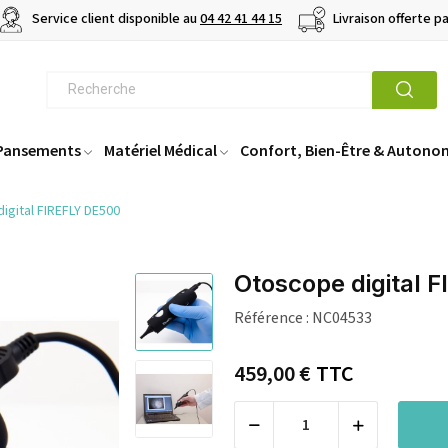
Service client disponible au
04 42 41 44 15
Livraison offerte p
 Pansements
Matériel Médical
Confort, Bien-Être & Autono
igital FIREFLY DE500
Otoscope digital 
Référence :
NC04533
459,00 €
TTC