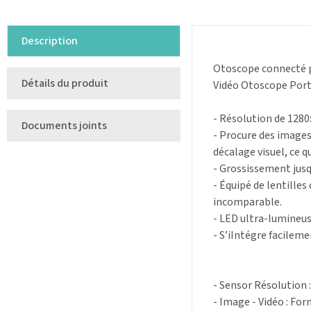
Description
Otoscope connecté p
Détails du produit
Vidéo Otoscope Portat
- Résolution de 1280
Documents joints
- Procure des images
décalage visuel, ce q
- Grossissement jus
- Équipé de lentille
incomparable.
- LED ultra-lumineus
- S’iIntégre facilem
- Sensor Résolution :
- Image - Vidéo : For