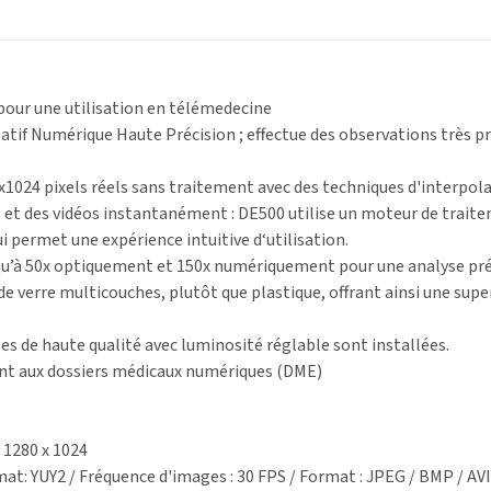
our une utilisation en télémedecine
if Numérique Haute Précision ; effectue des observations très préci
x1024 pixels réels sans traitement avec des techniques d'interpola
 et des vidéos instantanément : DE500 utilise un moteur de trai
ui permet une expérience intuitive d‘utilisation.
qu’à 50x optiquement et 150x numériquement pour une analyse pré
s de verre multicouches, plutôt que plastique, offrant ainsi une s
es de haute qualité avec luminosité réglable sont installées.
ent aux dossiers médicaux numériques (DME)
 1280 x 1024
mat: YUY2 / Fréquence d'images : 30 FPS / Format : JPEG / BMP / AVI