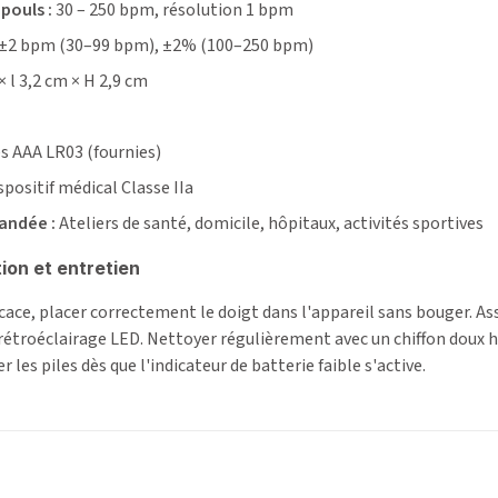
pouls :
30 – 250 bpm, résolution 1 bpm
±2 bpm (30–99 bpm), ±2% (100–250 bpm)
× l 3,2 cm × H 2,9 cm
es AAA LR03 (fournies)
spositif médical Classe IIa
andée :
Ateliers de santé, domicile, hôpitaux, activités sportives
tion et entretien
ace, placer correctement le doigt dans l'appareil sans bouger. Assu
e rétroéclairage LED. Nettoyer régulièrement avec un chiffon doux h
 les piles dès que l'indicateur de batterie faible s'active.