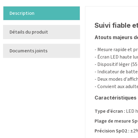
Description
Suivi fiable 
Détails du produit
Atouts majeurs de
- Mesure rapide et p
Documents joints
- Écran LED haute lu
- Dispositif léger (5
- Indicateur de batt
- Deux modes d'affic
- Convient aux adult
Caractéristiques 
Type d’écran :
LED h
Plage de mesure Sp
Précision SpO2 :
±2%