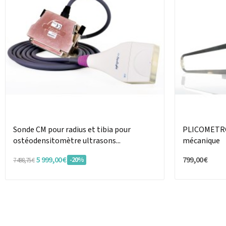
Sonde CM pour radius et tibia pour
PLICOMETRO
ostéodensitomètre ultrasons...
mécanique
5 999,00 €
799,00 €
-20%
7 498,75 €