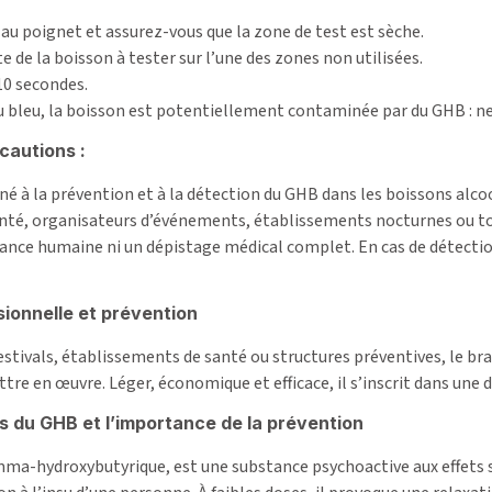
 au poignet et assurez-vous que la zone de test est sèche.
 de la boisson à tester sur l’une des zones non utilisées.
10 secondes.
re au bleu, la boisson est potentiellement contaminée par du GHB :
cautions :
né à la prévention et à la détection du GHB dans les boissons alcoo
nté, organisateurs d’événements, établissements nocturnes ou tout
lance humaine ni un dépistage médical complet. En cas de détection 
sionnelle et prévention
festivals, établissements de santé ou structures préventives, le br
ttre en œuvre. Léger, économique et efficace, il s’inscrit dans une
s du GHB et l’importance de la prévention
ma-hydroxybutyrique, est une substance psychoactive aux effets séd