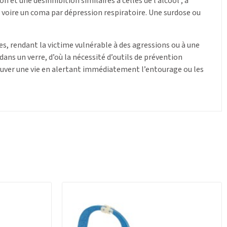
n et une désinhibition similaires à celles de l’alcool ; à
 voire un coma par dépression respiratoire. Une surdose ou
es, rendant la victime vulnérable à des agressions ou à une
dans un verre, d’où la nécessité d’outils de prévention
sauver une vie en alertant immédiatement l’entourage ou les