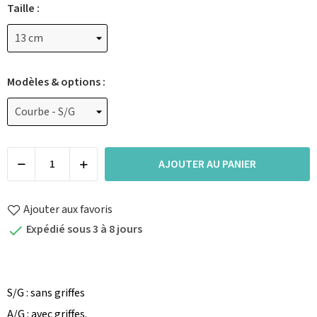
Taille :
Modèles & options :
AJOUTER AU PANIER
Ajouter aux favoris
Expédié sous 3 à 8 jours

S/G : sans griffes
A/G : avec griffes.