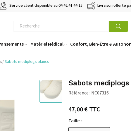
Service client disponible au
04 42 41 44 15
Livraison offerte p
 Pansements
Matériel Médical
Confort, Bien-Être & Autono
es
Sabots mediplogs blancs
Sabots mediplogs
Référence :
NC07316
47,00 €
TTC
Taille :