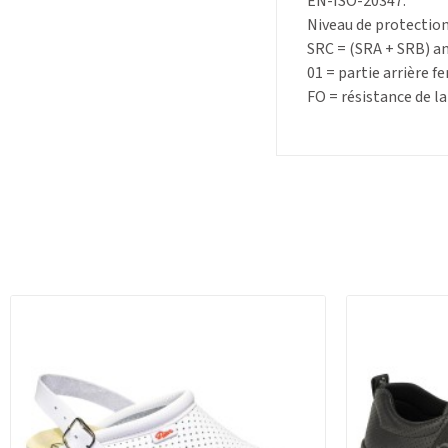
EN-ISO-20347.
Niveau de protectio
SRC = (SRA + SRB) an
01 = partie arrière f
FO = résistance de l