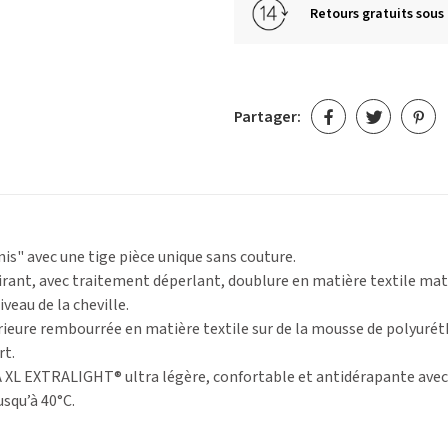
Retours gratuits sous 
Partager:
is" avec une tige pièce unique sans couture.
irant, avec traitement déperlant, doublure en matière textile mate
veau de la cheville.
rieure rembourrée en matière textile sur de la mousse de polyuré
rt.
 XL EXTRALIGHT® ultra légère, confortable et antidérapante avec un
squ’à 40°C.