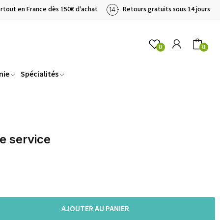
artout en France dès 150€ d'achat
Retours gratuits sous 14 jours
0
0
mie
Spécialités
e service
AJOUTER AU PANIER