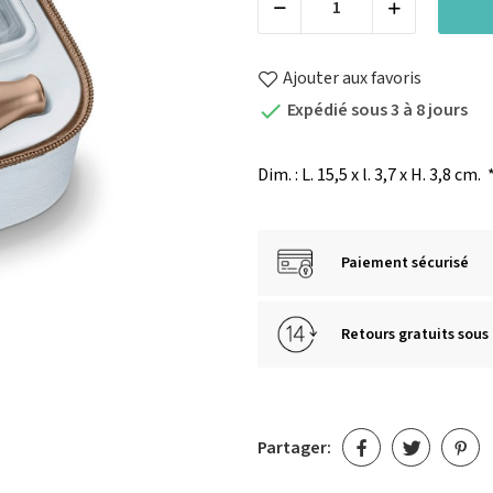
Ajouter aux favoris
Expédié sous 3 à 8 jours

Dim. : L. 15,5 x l. 3,7 x H. 3,8 cm.
*
Paiement sécurisé
Retours gratuits sous 
Partager: