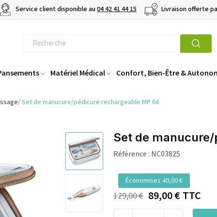
Service client disponible au
04 42 41 44 15
Livraison offerte p
 Pansements
Matériel Médical
Confort, Bien-Être & Autono
assage
Set de manucure/pédicure rechargeable MP 64
Set de manucure/
Référence :
NC03825
Économisez 40,00 €
89,00 €
TTC
129,00 €