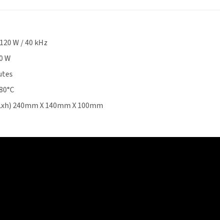
120 W / 40 kHz
50 W
utes
80°C
xLxh) 240mm X 140mm X 100mm