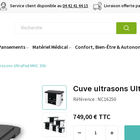
Service client disponible au
04 42 41 44 15
Livraison offerte p
 Pansements
Matériel Médical
Confort, Bien-Être & Autono
trasons UltraPad MHC 30U
Cuve ultrasons U
Référence :
NC16250
749,00 €
TTC