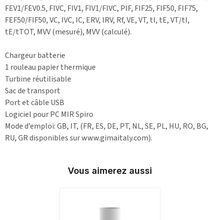
FEV1/FEV0.5, FIVC, FIV1, FIV1/FIVC, PIF, FIF25, FIF50, FIF75,
FEF50/FIF50, VC, IVC, IC, ERV, IRV, Rf, VE, VT, tI, tE, VT/tI,
tE/tTOT, MVV (mesuré), MVV (calculé).
Chargeur batterie
1 rouleau papier thermique
Turbine réutilisable
Sac de transport
Port et câble USB
Logiciel pour PC MIR Spiro
Mode d’emploi: GB, IT, (FR, ES, DE, PT, NL, SE, PL, HU, RO, BG,
RU, GR disponibles sur www.gimaitaly.com).
Vous aimerez aussi