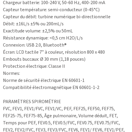
Chargeur batterie: 100-240 V, 50-60 Hz, 400-200 mA
Capteur température: semi-conducteur (0-45°C)
Capteur du débit: turbine numérique bi-directionnelle
Débit: ±16L/s ±5% ou 200mL/s
Exactitude volume: ±2,5% ou 50mL
Résistance dynamique: <0,5 cm H2O/L/s
Connexion: USB 2.0, Bluetooth®
Écran: LCD tactile 7” à couleur, résolution 800 x 480
Embouts buccaux: Ø 30 mm (1,18 pouces)
Protection électrique: Classe II
Normes:
Norme de sécurité électrique EN 60601-1
Compatibilité électromagnétique EN 60601-1-2
PARAMÈTRES SPIROMÉTRIE
FVC, FEV1, FEV1/FVC, FEV1/VC, PEF, FEF25, FEF50, FEF75,
FEF25-75, FEF75-85, Âge pulmonaire, Volume déduit, FET,
Temps pour PEF, FEV0.5, FEV0.5/FVC, FEV0.75, FEV0.75/FVC,
FEV2, FEV2/FVC, FEV3, FEV3/FVC, FEV6, FEV1/ FEV6, FEV1/PEF,