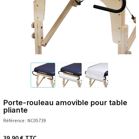
Porte-rouleau amovible pour table
pliante
Référence :
NC05739
39,90 €
TTC