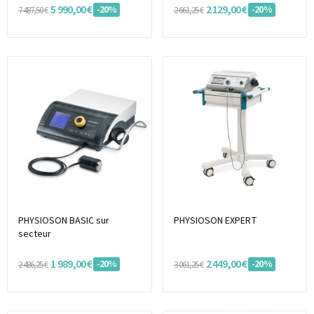
5 990,00 €
2 129,00 €
-20%
-20%
7 487,50 €
2 661,25 €
PHYSIOSON BASIC sur
PHYSIOSON EXPERT
secteur
1 989,00 €
2 449,00 €
-20%
-20%
2 486,25 €
3 061,25 €