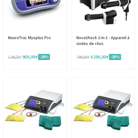
NeuroTrac Myoplus Pro
NovaShock 2-in-1 - Appareil à
ondes de choc
989,00 €
6 290,00 €
-20%
-20%
1 236,25 €
7 862,50 €