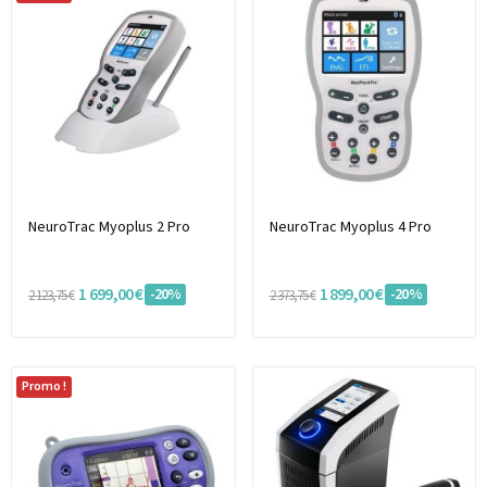
NeuroTrac Myoplus 2 Pro
NeuroTrac Myoplus 4 Pro
1 699,00 €
1 899,00 €
-20%
-20%
2 123,75 €
2 373,75 €
Promo !