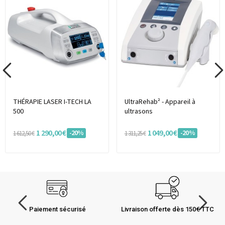
THÉRAPIE LASER I-TECH LA
UltraRehab² - Appareil à
500
ultrasons
1 290,00 €
1 049,00 €
-20%
-20%
1 612,50 €
1 311,25 €
Paiement sécurisé
Livraison offerte dès 150€ TTC