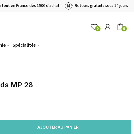
artout en France dès 150€ d'achat
Retours gratuits sous 14 jours
0
0
mie
Spécialités
eds MP 28
AJOUTER AU PANIER