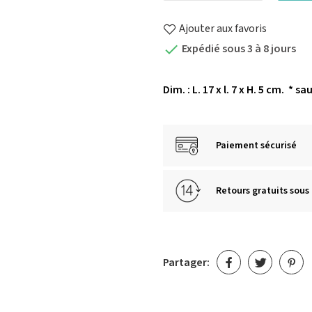
Ajouter aux favoris
Expédié sous 3 à 8 jours

Dim. : L. 17 x l. 7 x H. 5 cm.
* sa
Paiement sécurisé
Retours gratuits sous 
Partager: