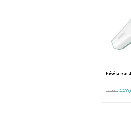
Révélateur 
4 499,
5 623,75 €