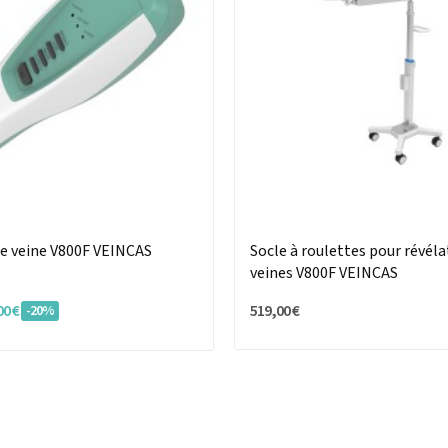
de veine V800F VEINCAS
Socle à roulettes pour révéla
veines V800F VEINCAS
00 €
519,00 €
-20%