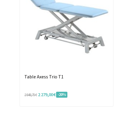
Table Axess Trio T1
2 279,00 €
-20%
2 848,75 €