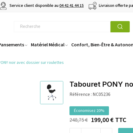
Service client disponible au
04 42 41 44 15
Livraison offerte p
 Pansements
Matériel Médical
Confort, Bien-Être & Autono
ONY noir avec dossier sur roulettes
Tabouret PONY noi
Référence :
NC05236
Économisez 20%
199,00 €
TTC
248,75 €