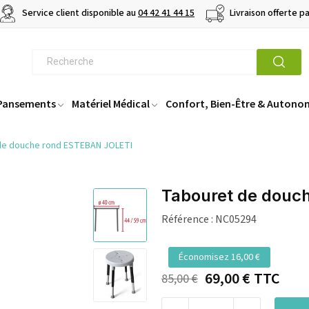
Service client disponible au
04 42 41 44 15
Livraison offerte p
 Pansements
Matériel Médical
Confort, Bien-Être & Autono
de douche rond ESTEBAN JOLETI
Tabouret de douc
Référence :
NC05294
Économisez 16,00 €
69,00 €
TTC
85,00 €