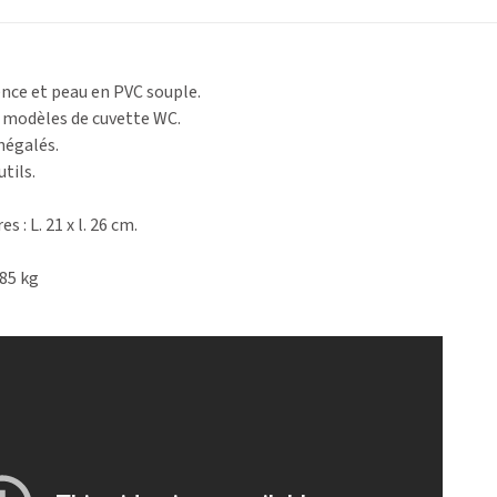
nce et peau en PVC souple.
s modèles de cuvette WC.
négalés.
utils.
 : L. 21 x l. 26 cm.
85 kg