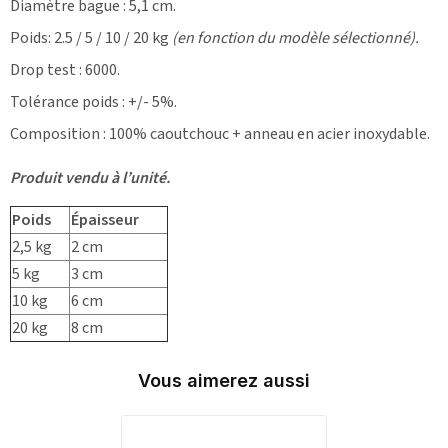
Diamètre bague : 5,1 cm.
Poids: 2.5 / 5 / 10 / 20 kg
(en fonction du modèle sélectionné).
Drop test : 6000.
Tolérance poids : +/- 5%.
Composition : 100% caoutchouc + anneau en acier inoxydable.
Produit vendu à l’unité.
Poids
Épaisseur
2,5 kg
2 cm
5 kg
3 cm
10 kg
6 cm
20 kg
8 cm
Vous aimerez aussi